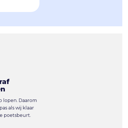
raf
en
co lopen. Daarom
pas als wij klaar
de poetsbeurt.