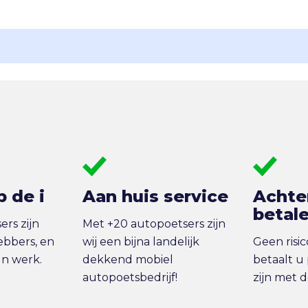
p de i
Aan huis service
Achte
betal
rs zijn
Met +20 autopoetsers zijn
ebbers, en
wij een bijna landelijk
Geen risi
un werk.
dekkend mobiel
betaalt u 
autopoetsbedrijf!
zijn met 