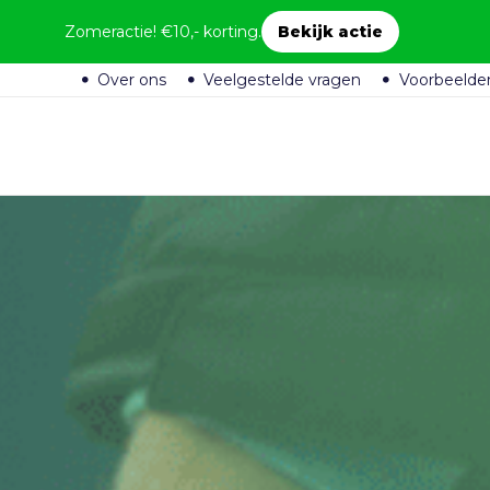
Zomeractie! €10,- korting.
Bekijk actie
Over ons
Veelgestelde vragen
Voorbeelde