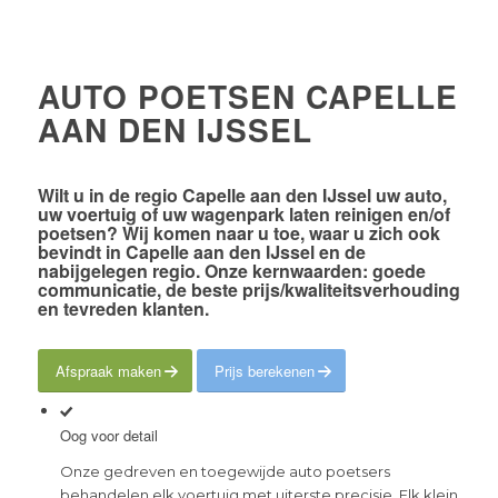
AUTO POETSEN CAPELLE
AAN DEN IJSSEL
Wilt u in de
regio Capelle aan den IJssel
uw auto,
uw voertuig of uw wagenpark laten reinigen en/of
poetsen? Wij komen naar u toe, waar u zich ook
bevindt in Capelle aan den IJssel en de
nabijgelegen regio. Onze kernwaarden:
goede
communicatie
, de
beste prijs/kwaliteitsverhouding
en
tevreden klanten
.
Afspraak maken
Prijs berekenen
Oog voor detail
Onze gedreven en toegewijde auto poetsers
behandelen elk voertuig met uiterste precisie. Elk klein