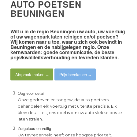
AUTO POETSEN
BEUNINGEN
Wilt u in de
regio Beuningen
uw auto, uw voertuig
of uw wagenpark laten reinigen en/of poetsen?
Wij komen naar u toe, waar u zich ook bevindt in
Beuningen en de nabijgelegen regio. Onze
kernwaarden:
goede communicatie
, de
beste
prijs/kwaliteitsverhouding
en
tevreden klanten
.
Afspraak maken
Prijs berekenen
Oog voor detail
Onze gedreven en toegewijde auto poetsers
behandelen elk voertuig met uiterste precisie. Elk
klein detail telt, ons doel is om uw auto vlekkeloos te
laten stralen.
Zorgeloos en veilig
Uw tevredenheid heeft onze hoogste prioriteit.