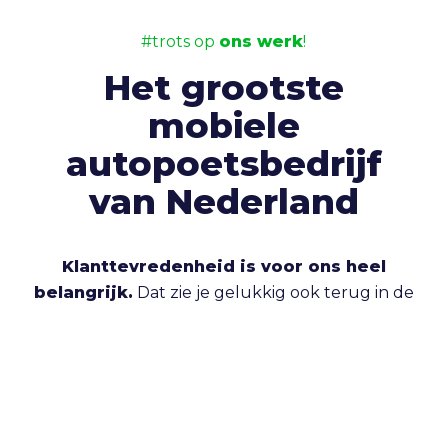
#trots op
ons werk
!
Het grootste
mobiele
autopoetsbedrijf
van Nederland
Klanttevredenheid is voor ons heel
belangrijk.
Dat zie je gelukkig ook terug in de
recensies die onze klanten ons geven. Bekijk
gerust alle
+350 recensies
óf laat er zelf één
achter.