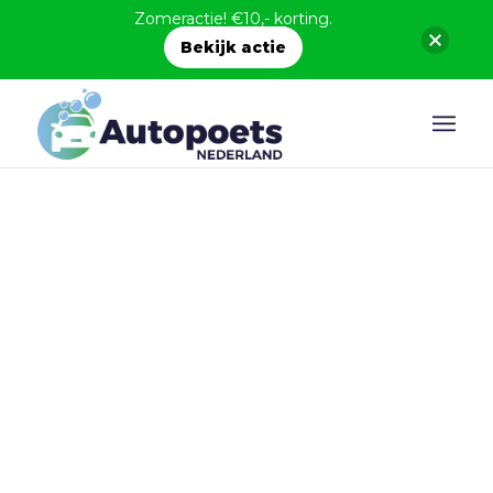
Zomeractie! €10,- korting.
Bekijk actie