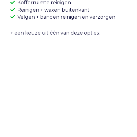
Kofferruimte reinigen
Reinigen + waxen buitenkant
Velgen + banden reinigen en verzorgen
+ een keuze uit één van deze opties:
Vlekverwijdering bekleding
Leerbehandeling
Geurbehandeling
Ontvang aanbieding
Nu vanaf € 199,- (Normaal vanaf 269,-)
Geen vooruitbetaling vereist
Tot 24uur van tevoren kosteloos annuleren