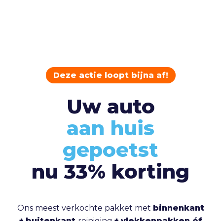
Deze actie loopt bijna af!
Uw auto
aan huis
gepoetst
nu 33% korting
Ons meest verkochte pakket met
binnenkant
+
buitenkant
reiniging
+
vlekkenpakken óf